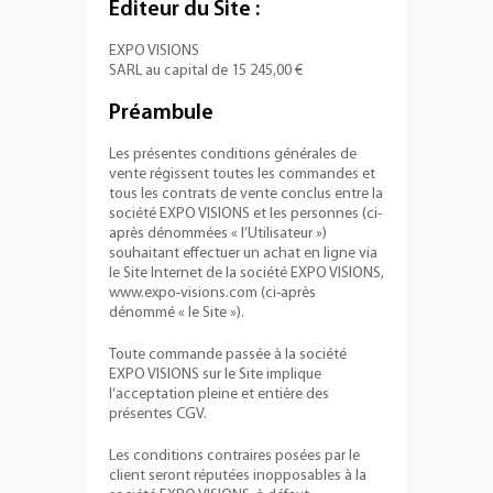
Éditeur du Site :
+
PLV EXTÉRIEURES
EXPO VISIONS
+
LES PACKS
SARL au capital de 15 245,00 €
+
ACCESSOIRES
Préambule
IMPRESSION GRAND FORMAT
Les présentes conditions générales de
vente régissent toutes les commandes et
tous les contrats de vente conclus entre la
société EXPO VISIONS et les personnes (ci-
après dénommées « l’Utilisateur »)
souhaitant effectuer un achat en ligne via
le Site Internet de la société EXPO VISIONS,
www.expo-visions.com (ci-après
dénommé « le Site »).
Toute commande passée à la société
EXPO VISIONS sur le Site implique
l’acceptation pleine et entière des
présentes CGV.
Les conditions contraires posées par le
client seront réputées inopposables à la