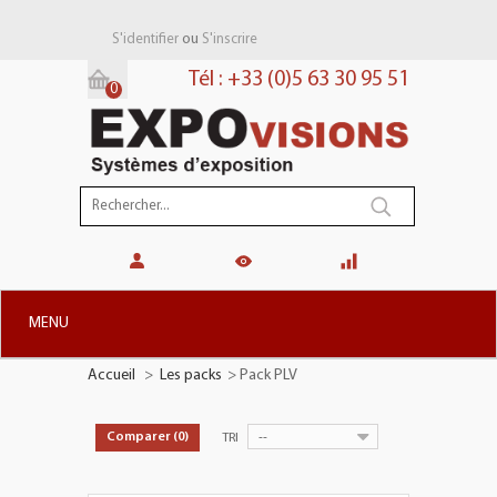
ou
S'identifier
S'inscrire
Tél : +33 (0)5 63 30 95 51
0
Panier:
(vide)
MENU
Accueil
>
Les packs
>
Pack PLV
+
STANDS MODULAIRES
+
STANDS PORTABLES
--
Comparer (
0
)
TRI
+
PLV TOTEMS