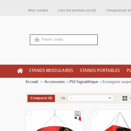
Mon compte
Liste des produits vus
(0)
Comparaison de 
Panier:
(vide)
STANDS MODULAIRES
STANDS PORTABLES
P
Accueil
>
Accessoires
>
PLV Signalétique
>
Enseignes susp
--
Comparer (
0
)
TRI