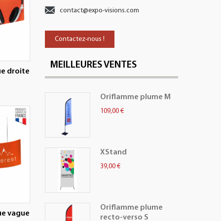
contact@expo-visions.com
Contactez-nous !
MEILLEURES VENTES
e droite
Oriflamme plume M
109,00 €
XStand
39,00 €
Oriflamme plume
ue vague
recto-verso S