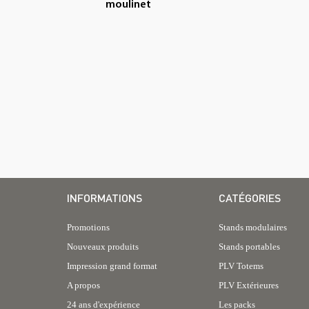
moulinet
INFORMATIONS
CATÉGORIES
Promotions
Stands modulaires
Nouveaux produits
Stands portables
Impression grand format
PLV Totems
A propos
PLV Extérieures
24 ans d'expérience
Les packs