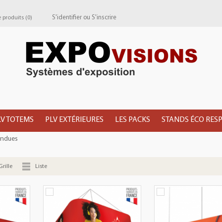
S'identifier
ou
S'inscrire
produits (
0
)
LV TOTEMS
PLV EXTÉRIEURES
LES PACKS
STANDS ÉCO RES
endues
Grille
Liste