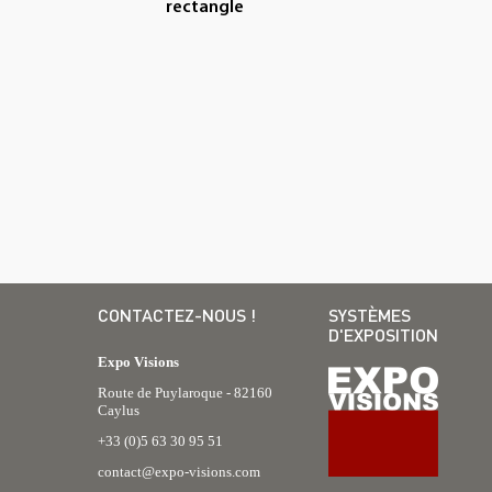
rectangle
CONTACTEZ-NOUS !
SYSTÈMES
D'EXPOSITION
Expo Visions
Route de Puylaroque - 82160
Caylus
+33 (0)5 63 30 95 51
contact@expo-visions.com