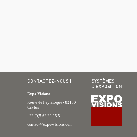
CONTACTEZ-NOUS !
SYSTÈMES
D'EXPOSITION
Expo Visions
Route de Puylaroque - 82160
Caylus
+33 (0)5 63 30 95 51
contact@expo-visions.com