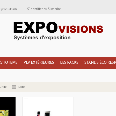
S'identifier
ou
S'inscrire
produits (
0
)
LV TOTEMS
PLV EXTÉRIEURES
LES PACKS
STANDS ÉCO RES
Grille
Liste