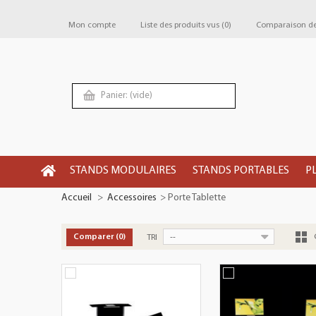
Mon compte
Liste des produits vus
(0)
Comparaison de 
Panier:
(vide)
STANDS MODULAIRES
STANDS PORTABLES
P
Accueil
>
Accessoires
>
Porte Tablette
--
Comparer (
0
)
TRI