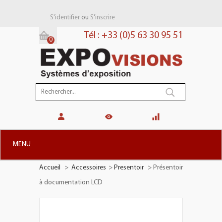
ou
S'identifier
S'inscrire
Tél : +33 (0)5 63 30 95 51
0
Panier:
(vide)
MENU
Accueil
>
Accessoires
>
Presentoir
>
Présentoir
+
STANDS MODULAIRES
à documentation LCD
+
STANDS PORTABLES
+
PLV TOTEMS