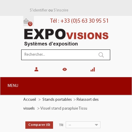
ou
S'identifier
S'inscrire
Tél : +33 (0)5 63 30 95 51
0
Panier:
(vide)
MENU
Accueil
>
Stands portables
>
Réassort des
+
STANDS MODULAIRES
visuels
>
Visuel stand parapluie Tissu
+
STANDS PORTABLES
+
PLV TOTEMS
--
Comparer (
0
)
TRI