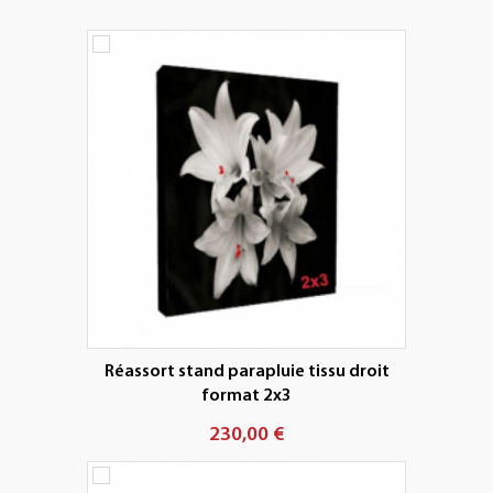
+
PLV EXTÉRIEURES
+
LES PACKS
+
ACCESSOIRES
IMPRESSION GRAND FORMAT
Réassort stand parapluie tissu droit
format 2x3
230,00 €