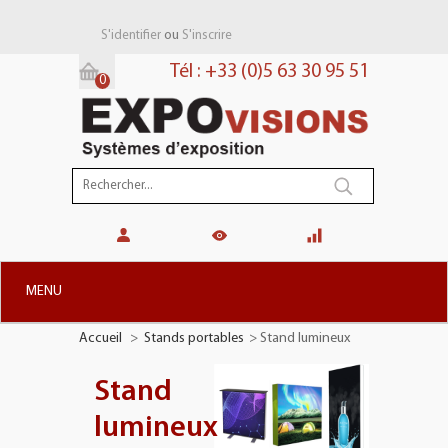
ou
S'identifier
S'inscrire
Tél : +33 (0)5 63 30 95 51
0
Panier:
(vide)
MENU
Accueil
>
Stands portables
>
Stand lumineux
+
STANDS MODULAIRES
+
STANDS PORTABLES
Stand
+
PLV TOTEMS
lumineux