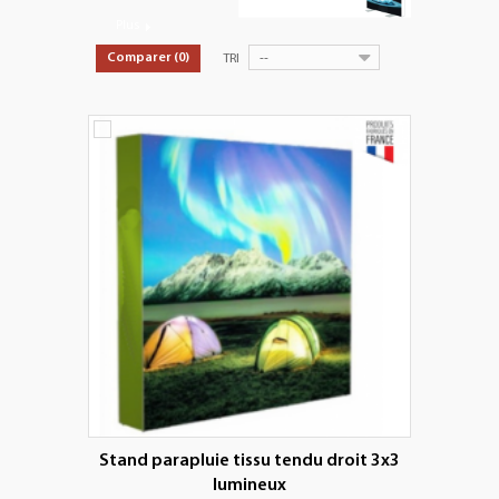
+
PLV EXTÉRIEURES
Plus
+
LES PACKS
--
Comparer (
0
)
TRI
+
ACCESSOIRES
IMPRESSION GRAND FORMAT
Stand parapluie tissu tendu droit 3x3
lumineux