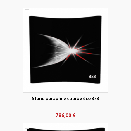
+
PLV EXTÉRIEURES
+
LES PACKS
+
ACCESSOIRES
IMPRESSION GRAND FORMAT
Stand parapluie courbe éco 3x3
786,00 €