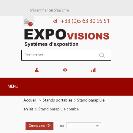
ou
S'identifier
S'inscrire
Tél : +33 (0)5 63 30 95 51
0
Panier:
(vide)
MENU
Accueil
>
Stands portables
>
Stand parapluie
+
STANDS MODULAIRES
en lés
>
Stand parapluie courbe
+
STANDS PORTABLES
+
PLV TOTEMS
--
Comparer (
0
)
TRI