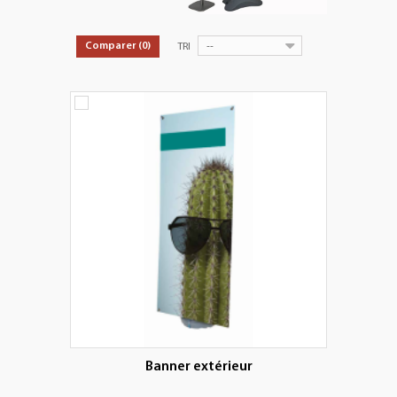
+
PLV EXTÉRIEURES
+
LES PACKS
--
Comparer (
0
)
TRI
+
ACCESSOIRES
IMPRESSION GRAND FORMAT
Banner extérieur