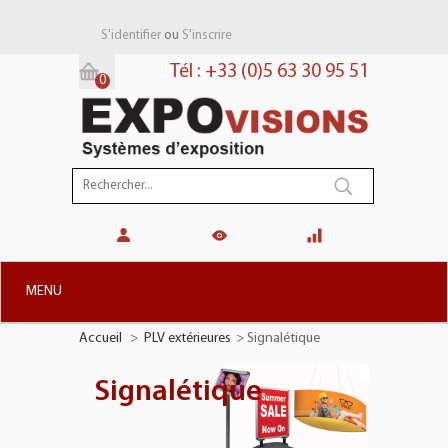
ou
S'identifier
S'inscrire
Tél : +33 (0)5 63 30 95 51
0
Panier:
(vide)
MENU
Accueil
>
PLV extérieures
>
Signalétique
+
STANDS MODULAIRES
+
STANDS PORTABLES
Signalétique
+
PLV TOTEMS