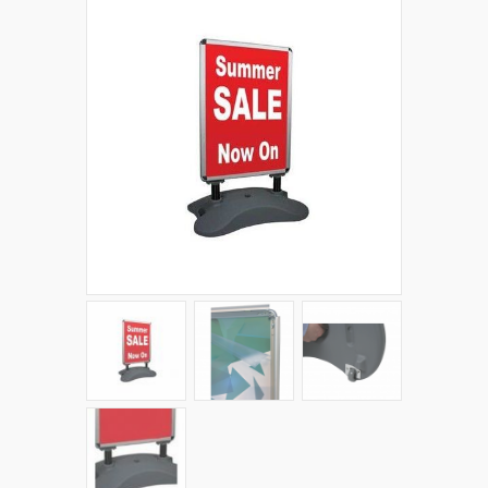
+
PLV EXTÉRIEURES
+
LES PACKS
+
ACCESSOIRES
IMPRESSION GRAND FORMAT