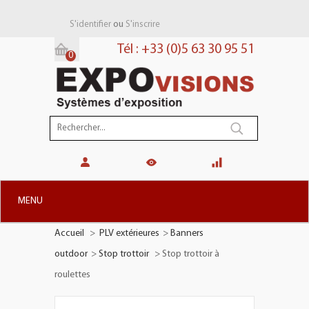
ou
S'identifier
S'inscrire
Tél : +33 (0)5 63 30 95 51
0
Panier:
(vide)
MENU
Accueil
>
PLV extérieures
>
Banners
+
STANDS MODULAIRES
outdoor
>
Stop trottoir
>
Stop trottoir à
+
STANDS PORTABLES
roulettes
+
PLV TOTEMS