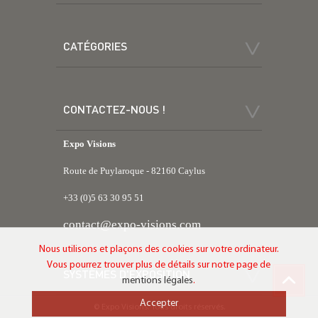
CATÉGORIES
CONTACTEZ-NOUS !
Expo Visions
Route de Puylaroque - 82160 Caylus
+33 (0)5 63 30 95 51
contact@expo-visions.com
Nous utilisons et plaçons des cookies sur votre ordinateur.
Vous pourrez trouver plus de détails sur notre page de
SYSTÈMES D'EXPOSITION
mentions légales
.
Accepter
© Expo Visions. Tous droits réservés.