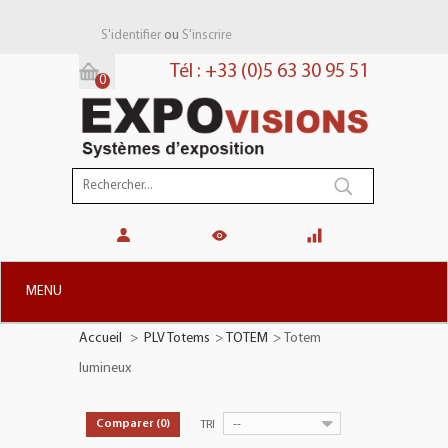
ou
S'identifier
S'inscrire
Tél : +33 (0)5 63 30 95 51
0
Panier:
(vide)
MENU
Accueil
>
PLV Totems
>
TOTEM
>
Totem
+
STANDS MODULAIRES
lumineux
+
STANDS PORTABLES
+
PLV TOTEMS
--
Comparer (
0
)
TRI