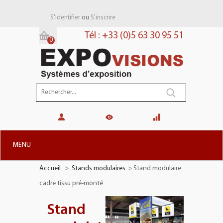
ou
S'identifier
S'inscrire
Tél : +33 (0)5 63 30 95 51
0
Panier:
(vide)
MENU
Accueil
>
Stands modulaires
>
Stand modulaire
+
STANDS MODULAIRES
cadre tissu pré-monté
+
STANDS PORTABLES
Stand
+
PLV TOTEMS