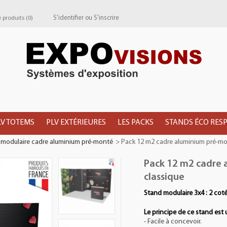
S'identifier
ou
S'inscrire
produits (
0
)
LV TOTEMS
PLV EXTÉRIEURES
LES PACKS
STANDS ÉCO RES
modulaire cadre aluminium pré-monté
>
Pack 12 m2 cadre aluminium pré-mo
Pack 12 m2 cadre
classique
Stand modulaire 3x4 : 2 cot
Le principe de ce stand est u
- Facile à concevoir.