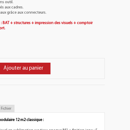
s outil.
hés aux cadres.
eaux grâce aux connecteurs.
 : BAT + structures + impression des visuels + comptoir
ort.
Ajouter au panier
Fichier
odulaire 12 m2 classique :