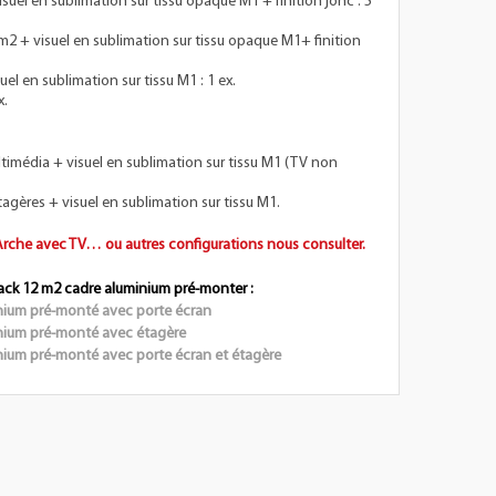
uel en sublimation sur tissu opaque M1 + finition jonc : 5
m2 + visuel en sublimation sur tissu opaque M1+ finition
el en sublimation sur tissu M1 : 1 ex.
x.
imédia + visuel en sublimation sur tissu M1 (TV non
agères + visuel en sublimation sur tissu M1.
 Arche avec TV… ou autres configurations nous consulter.
ack 12 m2 cadre aluminium pré-monter :
nium pré-monté avec porte écran
nium pré-monté avec étagère
nium pré-monté avec porte écran et étagère