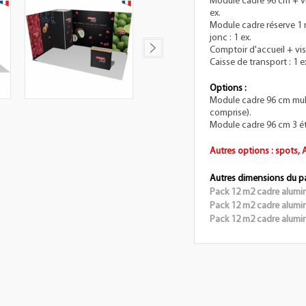
Module cadre 96 cm + vis
ex.
Module cadre réserve 1 
jonc : 1 ex.
Comptoir d'accueil + visu
Caisse de transport : 1 e
Options :
Module cadre 96 cm mult
comprise).
Module cadre 96 cm 3 ét
Autres options : spots,
Autres dimensions du p
Pack 12 m2 cadre alumi
Pack 12 m2 cadre alumi
Pack 12 m2 cadre alumi