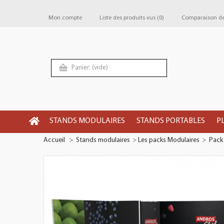
Mon compte
Liste des produits vus
(0)
Comparaison de 
Panier:
(vide)
STANDS MODULAIRES
STANDS PORTABLES
P
Accueil
>
Stands modulaires
>
Les packs Modulaires
>
Pack 