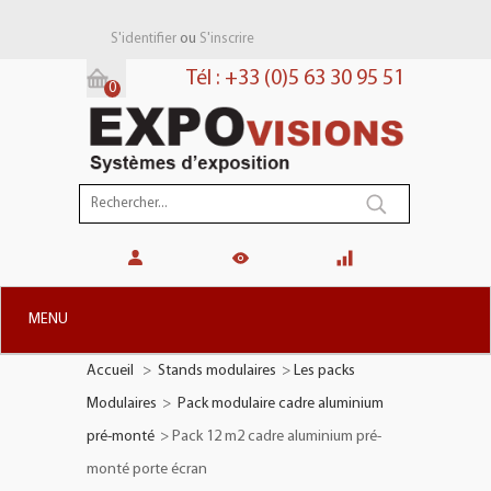
ou
S'identifier
S'inscrire
Tél : +33 (0)5 63 30 95 51
0
Panier:
(vide)
MENU
Accueil
>
Stands modulaires
>
Les packs
+
STANDS MODULAIRES
Modulaires
>
Pack modulaire cadre aluminium
+
STANDS PORTABLES
pré-monté
>
Pack 12 m2 cadre aluminium pré-
+
PLV TOTEMS
monté porte écran