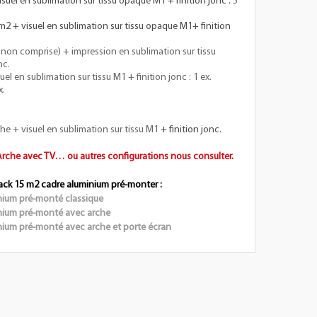
uel en sublimation sur tissu opaque M1 + finition jonc :
5
m2 + visuel en sublimation sur tissu opaque M1+ finition
non comprise) + impression en sublimation sur tissu
nc.
el en sublimation sur tissu M1 + finition jonc : 1 ex.
x.
e + visuel en sublimation sur tissu M1
+ finition jonc.
 Arche avec TV… ou autres configurations nous consulter.
ack 15 m2 cadre aluminium pré-monter :
nium pré-monté classique
nium pré-monté avec arche
nium pré-monté avec arche et porte écran