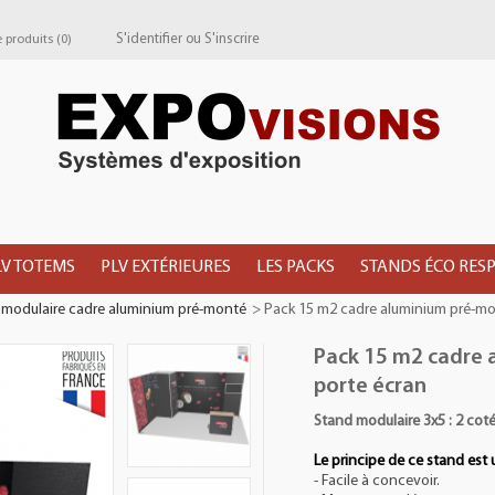
S'identifier
ou
S'inscrire
produits (
0
)
LV TOTEMS
PLV EXTÉRIEURES
LES PACKS
STANDS ÉCO RES
modulaire cadre aluminium pré-monté
>
Pack 15 m2 cadre aluminium pré-mo
Pack 15 m2 cadre
porte écran
Stand modulaire 3x5 : 2 coté
Le principe de ce stand est u
- Facile à concevoir.