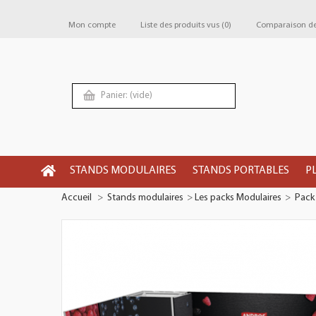
Mon compte
Liste des produits vus
(0)
Comparaison de 
Panier:
(vide)
STANDS MODULAIRES
STANDS PORTABLES
P
Accueil
>
Stands modulaires
>
Les packs Modulaires
>
Pack 