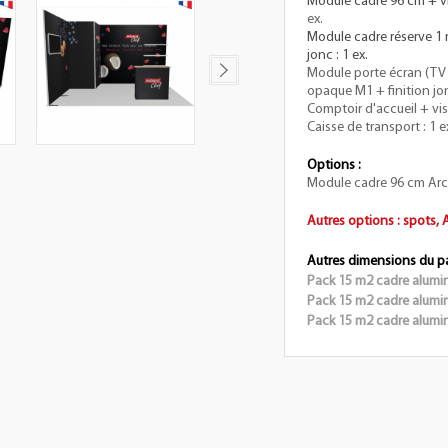
Module cadre 96 cm + vis
ex.
Module cadre réserve 1 
jonc : 1 ex.
Module porte écran (TV 
opaque M1 + finition jo
Comptoir d'accueil + visu
Caisse de transport : 1 e
Options :
Module cadre 96 cm Arch
Autres options : spots,
Autres dimensions du p
Pack 15 m2 cadre alumi
Pack 15 m2 cadre alumi
Pack 15 m2 cadre alumi