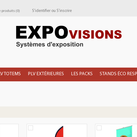
S'identifier
ou
S'inscrire
produits (
0
)
LV TOTEMS
PLV EXTÉRIEURES
LES PACKS
STANDS ÉCO RES