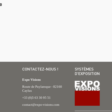
0
CONTACTEZ-NOUS !
SYSTÈMES
D'EXPOSITION
Expo Visions
Route de Puylaroque - 82160
Caylus
+33 (0)5 63 30 95 51
contact@expo-visions.com