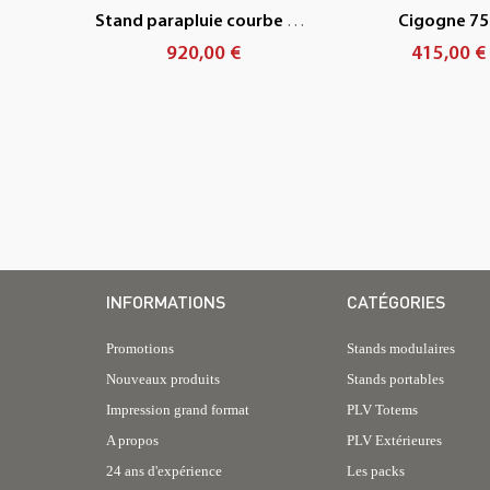
Stand parapluie courbe éco 4x3
Cigogne 75
920,00 €
415,00 €
INFORMATIONS
CATÉGORIES
Promotions
Stands modulaires
Nouveaux produits
Stands portables
Impression grand format
PLV Totems
A propos
PLV Extérieures
24 ans d'expérience
Les packs