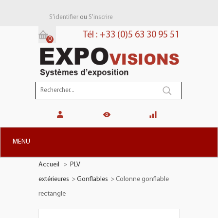
ou
S'identifier
S'inscrire
Tél : +33 (0)5 63 30 95 51
0
Panier:
(vide)
MENU
Accueil
>
PLV
+
STANDS MODULAIRES
extérieures
>
Gonflables
>
Colonne gonflable
+
STANDS PORTABLES
rectangle
+
PLV TOTEMS