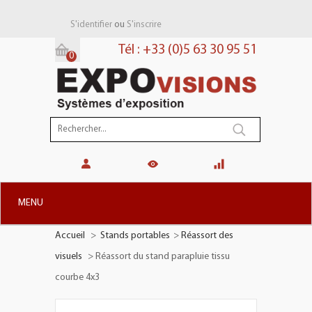
ou
S'identifier
S'inscrire
Tél : +33 (0)5 63 30 95 51
0
Panier:
(vide)
MENU
Accueil
>
Stands portables
>
Réassort des
+
STANDS MODULAIRES
visuels
>
Réassort du stand parapluie tissu
+
STANDS PORTABLES
courbe 4x3
+
PLV TOTEMS