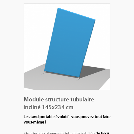
+
PLV EXTÉRIEURES
+
LES PACKS
+
ACCESSOIRES
IMPRESSION GRAND FORMAT
Module structure tubulaire
incliné 145x234 cm
Le stand portable évolutif : vous pouvez tout faire
vous-même !
Structure en aluminium tubulaire habillée
de tissu