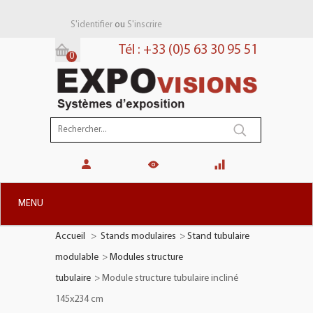
ou
S'identifier
S'inscrire
Tél : +33 (0)5 63 30 95 51
0
Panier:
(vide)
MENU
Accueil
>
Stands modulaires
>
Stand tubulaire
+
STANDS MODULAIRES
modulable
>
Modules structure
+
STANDS PORTABLES
tubulaire
>
Module structure tubulaire incliné
+
PLV TOTEMS
145x234 cm