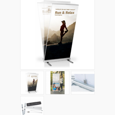
+
PLV EXTÉRIEURES
+
LES PACKS
+
ACCESSOIRES
IMPRESSION GRAND FORMAT