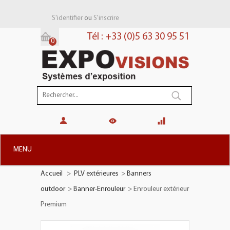
ou
S'identifier
S'inscrire
Tél : +33 (0)5 63 30 95 51
0
Panier:
(vide)
MENU
Accueil
>
PLV extérieures
>
Banners
+
STANDS MODULAIRES
outdoor
>
Banner-Enrouleur
>
Enrouleur extérieur
+
STANDS PORTABLES
Premium
+
PLV TOTEMS