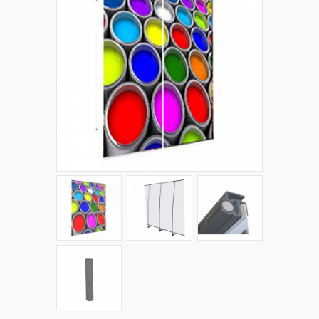
+
PLV EXTÉRIEURES
+
LES PACKS
+
ACCESSOIRES
IMPRESSION GRAND FORMAT