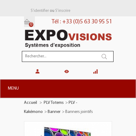
ou
S'identifier
S'inscrire
Tél : +33 (0)5 63 30 95 51
0
Panier:
(vide)
MENU
Accueil
>
PLV Totems
>
PLV -
+
STANDS MODULAIRES
Kakémono
>
Banner
>
Banners jointifs
+
STANDS PORTABLES
+
PLV TOTEMS