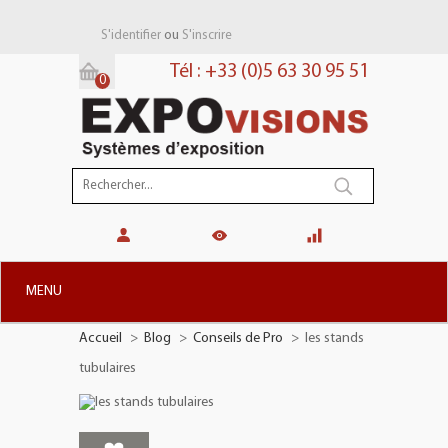
ou
S'identifier
S'inscrire
Tél : +33 (0)5 63 30 95 51
0
Panier:
(vide)
MENU
Accueil
>
Blog
>
Conseils de Pro
>
les stands
+
STANDS MODULAIRES
tubulaires
+
STANDS PORTABLES
+
PLV TOTEMS