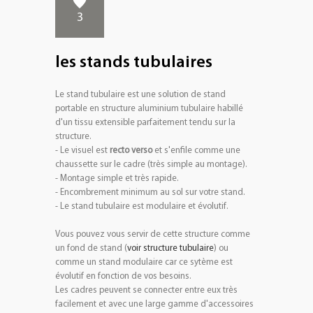
+
PLV EXTÉRIEURES
3
+
LES PACKS
les stands tubulaires
+
ACCESSOIRES
IMPRESSION GRAND FORMAT
Le stand tubulaire est une solution de stand
portable en structure aluminium tubulaire habillé
d'un tissu extensible parfaitement tendu sur la
structure.
- Le visuel est
recto verso
et s'enfile comme une
chaussette sur le cadre (très simple au montage).
- Montage simple et très rapide.
- Encombrement minimum au sol sur votre stand.
- Le stand tubulaire est modulaire et évolutif.
Vous pouvez vous servir de cette structure comme
un fond de stand (
voir structure tubulaire
) ou
comme un stand modulaire car ce sytème est
évolutif en fonction de vos besoins.
Les cadres peuvent se connecter entre eux très
facilement et avec une large gamme d'accessoires