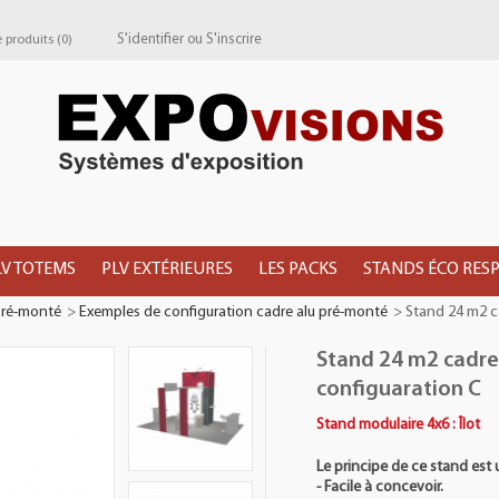
S'identifier
ou
S'inscrire
produits (
0
)
LV TOTEMS
PLV EXTÉRIEURES
LES PACKS
STANDS ÉCO RES
pré-monté
>
Exemples de configuration cadre alu pré-monté
>
Stand 24 m2 c
Stand 24 m2 cadr
configuaration C
Stand modulaire 4x6 : Îlot
Le principe de ce stand est u
- Facile à concevoir.