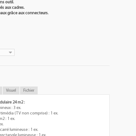
s outil.
hés aux cadres.
eaux grâce aux connecteurs
.
Visuel
Fichier
ulaire 24 m2 :
neux : 3 ex.
imédia (TV non comprise) : 1 ex.
2 : 1 ex.
ex.
arré lumineuse : 1 ex.
ectangle lumineuse : 1 ex.