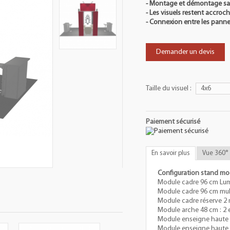
- Montage et démontage san
- Les visuels restent accroc
- Connexion entre les pann
Demander un devis
Taille du visuel :
4x6
Paiement sécurisé
En savoir plus
Vue 360°
Configuration stand mod
Module cadre 96 cm Lumi
Module cadre 96 cm mult
Module cadre réserve 2 m
Module arche 48 cm : 2 
Module enseigne haute c
Module enseigne haute r