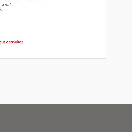
 2 ex.
*
x.
ous consulter.