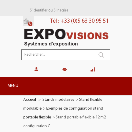
ou
S'identifier
S'inscrire
Tél : +33 (0)5 63 30 95 51
0
Panier:
(vide)
MENU
Accueil
>
Stands modulaires
>
Stand flexible
+
STANDS MODULAIRES
modulable
>
Exemples de configuration stand
+
STANDS PORTABLES
portable flexible
>
Stand portable flexible 12 m2
+
PLV TOTEMS
configuration C