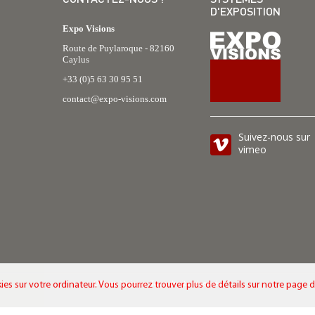
D'EXPOSITION
Expo Visions
Route de Puylaroque - 82160
Caylus
+33 (0)5 63 30 95 51
contact@expo-visions.com
Suivez-nous sur
vimeo
ies sur votre ordinateur. Vous pourrez trouver plus de détails sur notre page 
© Expo Visions. Tous droits réservés.