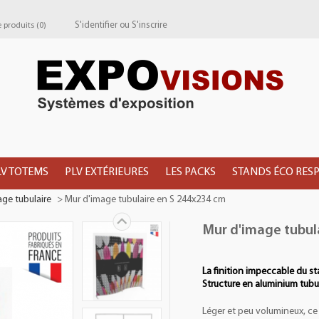
S'identifier
ou
S'inscrire
produits (
0
)
LV TOTEMS
PLV EXTÉRIEURES
LES PACKS
STANDS ÉCO RES
age tubulaire
>
Mur d'image tubulaire en S 244x234 cm
Mur d'image tubul
La finition impeccable du st
Structure en aluminium tubul
Léger et peu volumineux, ce