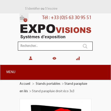
ou
S'identifier
S'inscrire
Tél : +33 (0)5 63 30 95 51
0
Panier:
(vide)
MENU
Accueil
>
Stands portables
>
Stand parapluie
+
STANDS MODULAIRES
en lés
>
Stand parapluie droit éco 3x3
+
STANDS PORTABLES
+
PLV TOTEMS