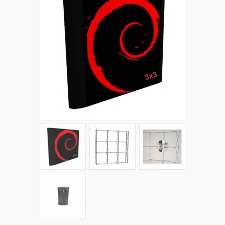
+
PLV EXTÉRIEURES
+
LES PACKS
+
ACCESSOIRES
IMPRESSION GRAND FORMAT