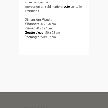
interchangeable
Impression en sublimation
recto
sur toile
+ finitions
Dimensions Visuel :
X Banner :
50 x 120 cm
Plume :
50 x 127 cm
Go
utte d'eau
:
50 x 98 cm
Rectangle :
50 x 87 cm