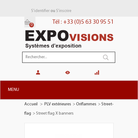
ou
S'identifier
S'inscrire
Tél : +33 (0)5 63 30 95 51
0
Panier:
(vide)
MENU
Accueil
>
PLV extérieures
>
Oriflammes
>
Street-
+
STANDS MODULAIRES
flag
>
Street flag X banners
+
STANDS PORTABLES
+
PLV TOTEMS