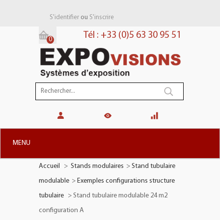
ou
S'identifier
S'inscrire
Tél : +33 (0)5 63 30 95 51
0
Panier:
(vide)
MENU
Accueil
>
Stands modulaires
>
Stand tubulaire
+
STANDS MODULAIRES
modulable
>
Exemples configurations structure
+
STANDS PORTABLES
tubulaire
>
Stand tubulaire modulable 24 m2
+
PLV TOTEMS
configuration A