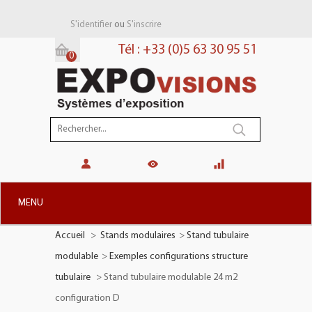
ou
S'identifier
S'inscrire
Tél : +33 (0)5 63 30 95 51
0
Panier:
(vide)
MENU
Accueil
>
Stands modulaires
>
Stand tubulaire
+
STANDS MODULAIRES
modulable
>
Exemples configurations structure
+
STANDS PORTABLES
tubulaire
>
Stand tubulaire modulable 24 m2
+
PLV TOTEMS
configuration D