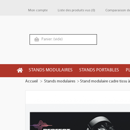
Mon compte
Liste des produits vus
(0)
Comparaison de 
Panier:
(vide)
STANDS MODULAIRES
STANDS PORTABLES
P
Accueil
>
Stands modulaires
>
Stand modulaire cadre tissu 