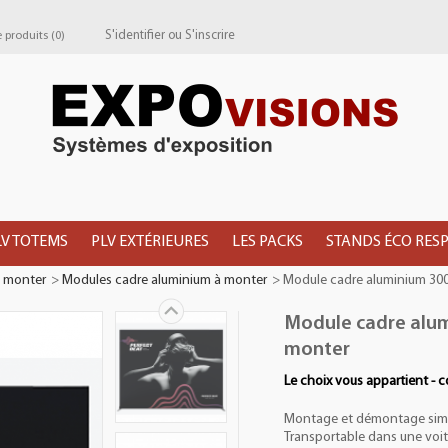
S'identifier
ou
S'inscrire
produits (
0
)
LV TOTEMS
PLV EXTÉRIEURES
LES PACKS
STANDS ÉCO RES
à monter
>
Modules cadre aluminium à monter
>
Module cadre aluminium 30
Module cadre alu
monter
Le choix vous appartient - c
Montage et démontage simpl
Transportable dans une voit