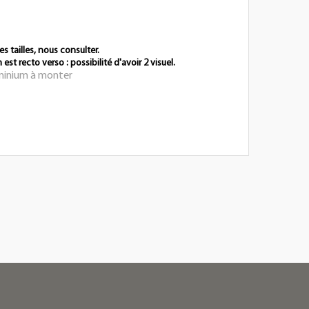
es tailles, nous consulter.
st recto verso : possibilité d'avoir 2 visuel.
uminium à monter