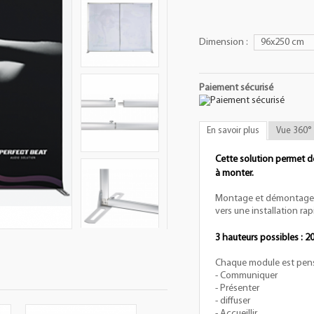
Dimension :
96x250 cm
Paiement sécurisé
En savoir plus
Vue 360°
Cette solution permet d
à monter.
Montage et démontage s
vers une installation rap
3 hauteurs possibles : 2
Chaque module est pensé
- Communiquer
- Présenter
- diffuser
- Accueillir