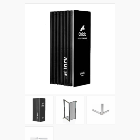
+
PLV EXTÉRIEURES
+
LES PACKS
+
ACCESSOIRES
IMPRESSION GRAND FORMAT