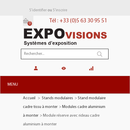
ou
S'identifier
S'inscrire
Tél : +33 (0)5 63 30 95 51
0
Panier:
(vide)
MENU
Accueil
>
Stands modulaires
>
Stand modulaire
+
STANDS MODULAIRES
cadre tissu à monter
>
Modules cadre aluminium
+
STANDS PORTABLES
à monter
>
Module réserve avec rideau cadre
+
PLV TOTEMS
aluminium à monter