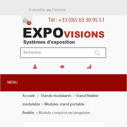
ou
S'identifier
S'inscrire
Tél : +33 (0)5 63 30 95 51
0
Panier:
(vide)
MENU
Accueil
>
Stands modulaires
>
Stand flexible
+
STANDS MODULAIRES
modulable
>
Modules stand portable
+
STANDS PORTABLES
flexible
>
Module comptoir rectangulaire
+
PLV TOTEMS