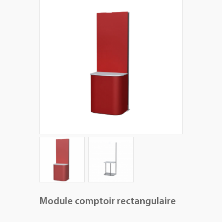
+
PLV EXTÉRIEURES
+
LES PACKS
+
ACCESSOIRES
IMPRESSION GRAND FORMAT
Module comptoir rectangulaire