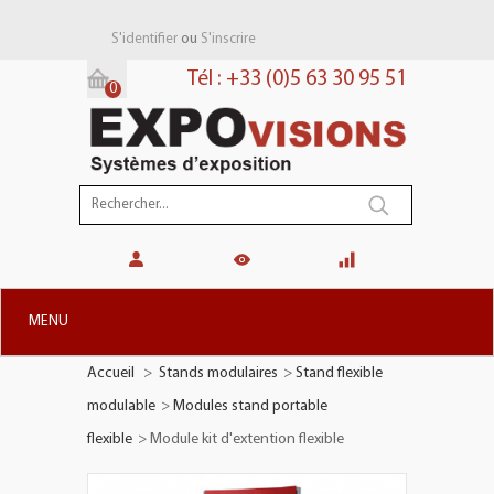
ou
S'identifier
S'inscrire
Tél : +33 (0)5 63 30 95 51
0
Panier:
(vide)
MENU
Accueil
>
Stands modulaires
>
Stand flexible
+
STANDS MODULAIRES
modulable
>
Modules stand portable
+
STANDS PORTABLES
flexible
>
Module kit d'extention flexible
+
PLV TOTEMS