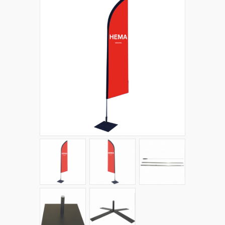
+
PLV EXTÉRIEURES
+
LES PACKS
+
ACCESSOIRES
IMPRESSION GRAND FORMAT