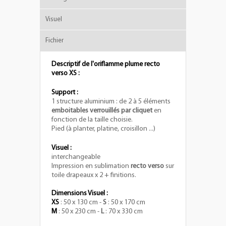
Visuel
Fichier
Descriptif de l'oriflamme plume recto
verso XS :
Support :
1 structure aluminium : de 2 à 5 éléments
emboitables verrouillés par cliquet
en
fonction de la taille choisie.
Pied (à planter, platine, croisillon ...)
Visuel :
interchangeable
Impression en sublimation
recto verso
sur
toile drapeaux x 2 + finitions.
Dimensions Visuel :
XS
: 50 x 130 cm -
S
: 50 x 170 cm
M
: 50 x 230 cm -
L
: 70 x 330 cm