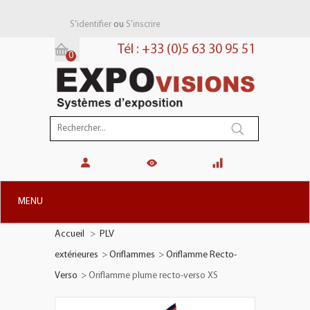
ou
S'identifier
S'inscrire
Tél : +33 (0)5 63 30 95 51
0
Panier:
(vide)
MENU
Accueil
>
PLV
+
STANDS MODULAIRES
extérieures
>
Oriflammes
>
Oriflamme Recto-
+
STANDS PORTABLES
Verso
>
Oriflamme plume recto-verso XS
+
PLV TOTEMS