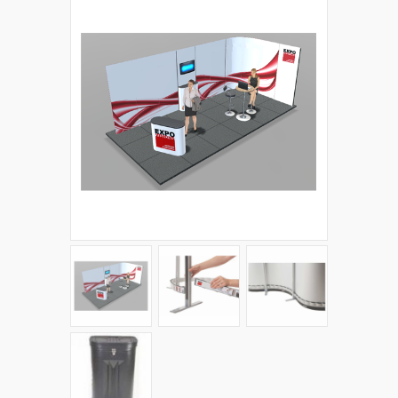
+
PLV EXTÉRIEURES
+
LES PACKS
+
ACCESSOIRES
IMPRESSION GRAND FORMAT