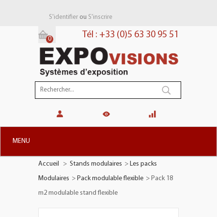
ou
S'identifier
S'inscrire
Tél : +33 (0)5 63 30 95 51
0
Panier:
(vide)
MENU
Accueil
>
Stands modulaires
>
Les packs
+
STANDS MODULAIRES
Modulaires
>
Pack modulable flexible
>
Pack 18
+
STANDS PORTABLES
m2 modulable stand flexible
+
PLV TOTEMS