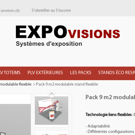
S'identifier
ou
S'inscrire
produits (
0
)
LV TOTEMS
PLV EXTÉRIEURES
LES PACKS
STANDS ÉCO RES
modulable flexible
>
Pack 9 m2 modulable stand flexible
Pack 9 m2 modulab
Technologie liens flexibles :
- Adaptabilité.
- Différentes configuration