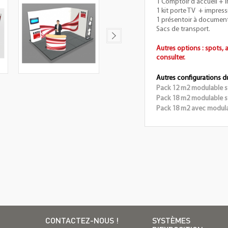
1 Comptoir d'accueil + 
1 kit porte TV + impres
1 présentoir à documen
Sacs de transport.
Autres options : spots, 
consulter.
Autres configurations du
Pack 12 m2 modulable st
Pack 18 m2 modulable st
Pack 18 m2 avec modulab
CONTACTEZ-NOUS !
SYSTÈMES