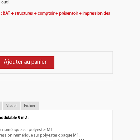
outil.
s : BAT + structures + comptoir + présentoir + impression des
Ajouter au panier
Visuel
Fichier
odulable 9 m2 :
on numérique sur polyester M1.
pression numérique sur polyester opaque M1.