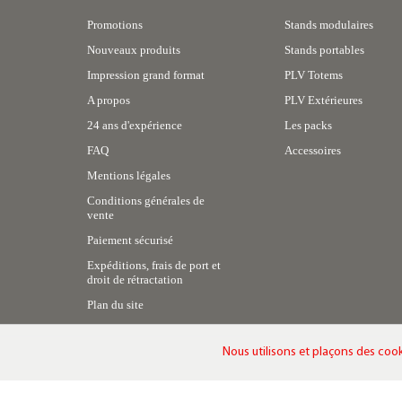
Promotions
Stands modulaires
Nouveaux produits
Stands portables
Impression grand format
PLV Totems
A propos
PLV Extérieures
24 ans d'expérience
Les packs
FAQ
Accessoires
Mentions légales
Conditions générales de
vente
Paiement sécurisé
Expéditions, frais de port et
droit de rétractation
Plan du site
Nous utilisons et plaçons des cook