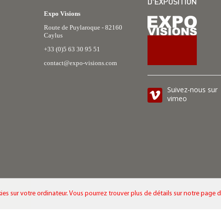
D'EXPOSITION
Expo Visions
Route de Puylaroque - 82160
Caylus
+33 (0)5 63 30 95 51
contact@expo-visions.com
Suivez-nous sur
vimeo
ies sur votre ordinateur. Vous pourrez trouver plus de détails sur notre page 
© Expo Visions. Tous droits réservés.