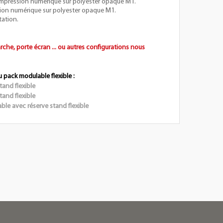
impression numérique sur polyester opaque M1.
sion numérique sur polyester opaque M1.
tation.
arche, porte écran ... ou autres configurations nous
 pack modulable flexible :
and flexible
and flexible
le avec réserve stand flexible