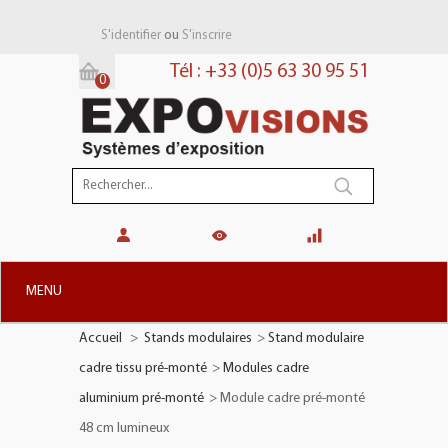
ou
S'identifier
S'inscrire
Tél : +33 (0)5 63 30 95 51
0
Panier:
(vide)
MENU
Accueil
>
Stands modulaires
>
Stand modulaire
+
STANDS MODULAIRES
cadre tissu pré-monté
>
Modules cadre
+
STANDS PORTABLES
aluminium pré-monté
>
Module cadre pré-monté
+
PLV TOTEMS
48 cm lumineux