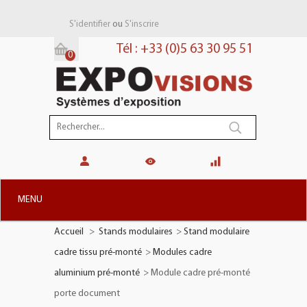
ou
S'identifier
S'inscrire
Tél : +33 (0)5 63 30 95 51
0
Panier:
(vide)
MENU
Accueil
>
Stands modulaires
>
Stand modulaire
+
STANDS MODULAIRES
cadre tissu pré-monté
>
Modules cadre
+
STANDS PORTABLES
aluminium pré-monté
>
Module cadre pré-monté
+
PLV TOTEMS
porte document