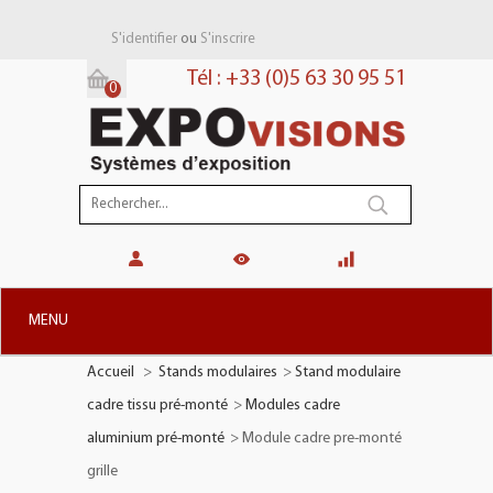
ou
S'identifier
S'inscrire
Tél : +33 (0)5 63 30 95 51
0
Panier:
(vide)
MENU
Accueil
>
Stands modulaires
>
Stand modulaire
+
STANDS MODULAIRES
cadre tissu pré-monté
>
Modules cadre
+
STANDS PORTABLES
aluminium pré-monté
>
Module cadre pre-monté
+
PLV TOTEMS
grille