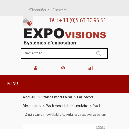
ou
S'identifier
S'inscrire
Tél : +33 (0)5 63 30 95 51
0
Panier:
(vide)
MENU
Accueil
>
Stands modulaires
>
Les packs
+
STANDS MODULAIRES
Modulaires
>
Pack modulable tubulaire
>
Pack
+
STANDS PORTABLES
12m2 stand modulable tubulaire avec porte écran
+
PLV TOTEMS