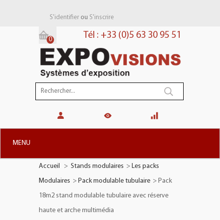
ou
S'identifier
S'inscrire
Tél : +33 (0)5 63 30 95 51
0
Panier:
(vide)
MENU
Accueil
>
Stands modulaires
>
Les packs
+
STANDS MODULAIRES
Modulaires
>
Pack modulable tubulaire
>
Pack
+
STANDS PORTABLES
18m2 stand modulable tubulaire avec réserve
+
PLV TOTEMS
haute et arche multimédia