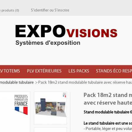
S'identifier
ou
S'inscrire
produits (
0
)
LV TOTEMS
PLV EXTÉRIEURES
LES PACKS
STANDS ÉCO RES
modulable tubulaire
>
Pack 18m2 stand modulable tubulaire avec réserve ha
Pack 18m2 stand m
avec réserve haut
Stand modulable tubulaire 6
Le stand tubulaire est une s
- Portable, léger et peu vol