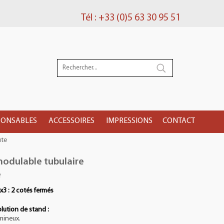
Tél : +33 (0)5 63 30 95 51
PONSABLES
ACCESSOIRES
IMPRESSIONS
CONTACT
ute
odulable tubulaire
e
x3 : 2 cotés fermés
olution de stand :
umineux.