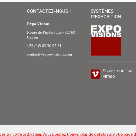
CONTACTEZ-NOUS !
SYSTÈMES
D'EXPOSITION
Expo Visions
Route de Puylaroque - 82160
Caylus
+33 (0)5 63 30 95 51
contact@expo-visions.com
Suivez-nous sur
vimeo
ies sur votre ordinateur. Vous pourrez trouver plus de détails sur notre page 
© Expo Visions. Tous droits réservés.