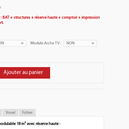
.
s : BAT + structures + réserve haute + comptoir + impression
rt.
ON
Module Arche TV :
NON
Ajouter au panier
Visuel
Fichier
odulable 18 m² avec réserve haute :